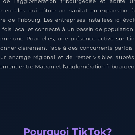
 de l'agglomération fribourgeoise et abrite u
merciales qui côtoie un habitat en expansion,
e de Fribourg. Les entreprises installées ici év
fois local et connecté à un bassin de population
commune. Pour elles, une présence active sur L
onner clairement face à des concurrents parfois in
ur ancrage régional et de rester visibles auprès 
ement entre Matran et l'agglomération fribourgeoi
Pourquoi TikTok?