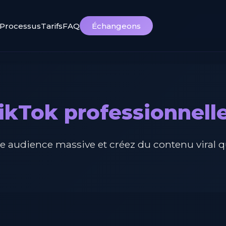
Processus
Tarifs
FAQ
Échangeons
ikTok professionnell
 audience massive et créez du contenu viral qui