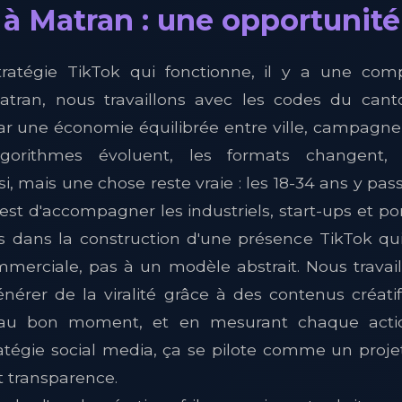
à Matran : une opportunité 
tratégie TikTok qui fonctionne, il y a une com
atran, nous travaillons avec les codes du cant
ar une économie équilibrée entre ville, campagne, i
lgorithmes évoluent, les formats changent,
, mais une chose reste vraie : les 18-34 ans y pa
 est d'accompagner les industriels, start-ups et p
s dans la construction d'une présence TikTok qui 
erciale, pas à un modèle abstrait. Nous travai
 générer de la viralité grâce à des contenus créati
au bon moment, et en mesurant chaque action
atégie social media, ça se pilote comme un projet
t transparence.