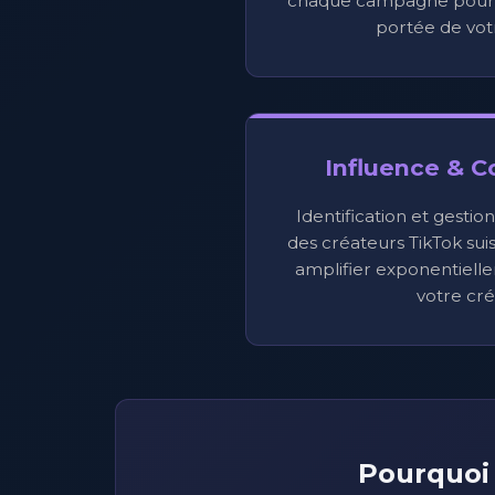
chaque campagne pour m
portée de vot
Influence & C
Identification et gestio
des créateurs TikTok suis
amplifier exponentiell
votre créd
Pourquoi 