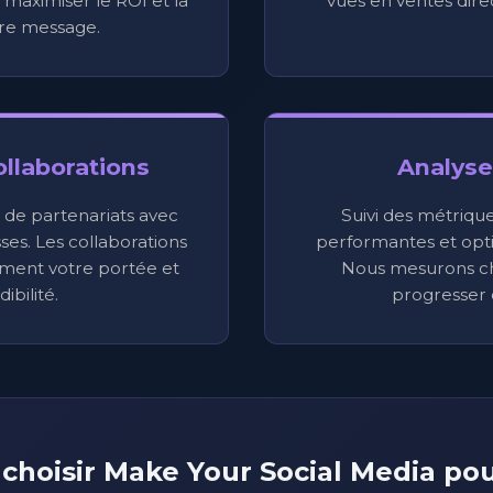
aximiser le ROI et la
vues en ventes dire
re message.
ollaborations
Analyse 
n de partenariats avec
Suivi des métrique
ses. Les collaborations
performantes et optim
ement votre portée et
Nous mesurons c
ibilité.
progresser
choisir Make Your Social Media po