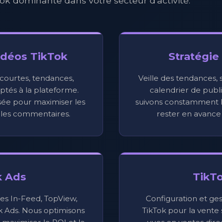
ok dominante dans votre secteur d'activité.
idéos TikTok
Stratégie
courtes, tendances,
Veille des tendances, 
aptés à la plateforme.
calendrier de publ
sée pour maximiser les
suivons constamment l
t les commentaires.
rester en avance
k Ads
TikT
es In-Feed, TopView,
Configuration et ge
k Ads. Nous optimisons
TikTok pour la vente 