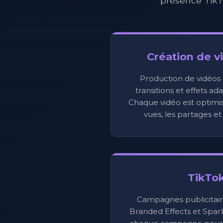
présence TikT
Création de v
Production de vidéos 
transitions et effets ad
Chaque vidéo est optimi
vues, les partages e
TikTo
Campagnes publicitair
Branded Effects et Spar