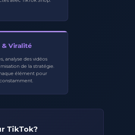
ctes avec TikTok Shop.
& Viralité
s, analyse des vidéos
isation de la stratégie.
haque élément pour
 constamment.
ur TikTok?