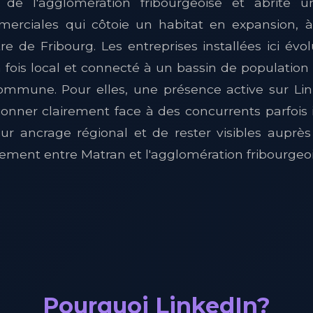
 de l'agglomération fribourgeoise et abrite u
merciales qui côtoie un habitat en expansion,
e de Fribourg. Les entreprises installées ici év
fois local et connecté à un bassin de population
commune. Pour elles, une présence active sur L
onner clairement face à des concurrents parfois in
ur ancrage régional et de rester visibles auprès 
ement entre Matran et l'agglomération fribourgeoi
Pourquoi LinkedIn?