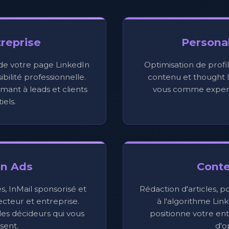
reprise
Persona
 de votre page LinkedIn
Optimisation de profil
bilité professionnelle.
contenu et thought l
mant à leads et clients
vous comme expert
iels.
In Ads
Cont
 InMail sponsorisé et
Rédaction d'articles, p
ecteur et entreprise.
à l'algorithme Lin
es décideurs qui vous
positionne votre e
sent.
d'o