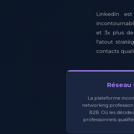
LinkedIn es
incontournab
et 3x plus d
l'atout strat
contacts quali
Réseau 
La plateforme incon
networking professionn
B2B. Où les décideu
professionnels qualifi