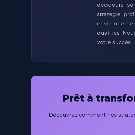
décideurs se
stratégie pro
environnemen
qualifiés. N
votre succès.
Prêt à transf
Découvrez comment nos stratégi