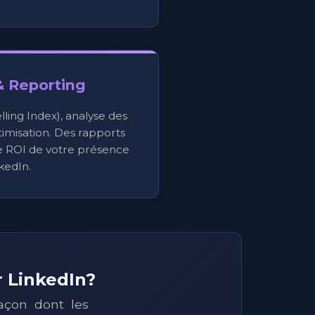
& Reporting
elling Index), analyse des
imisation. Des rapports
le ROI de votre présence
kedIn.
r LinkedIn?
açon dont les