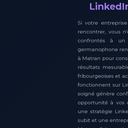
LinkedIn
Si votre entrepris
rencontrer, vous n
confrontés à un 
germanophone renco
à Matran pour const
résultats mesurabl
fribourgeoises et a
fonctionnent sur Lin
soigné génère confi
opportunité à vos 
une stratégie Link
subit et une entrep