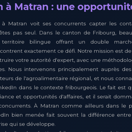
 à Matran : une opportunité
e à Matran voit ses concurrents capter les conta
'êtes pas seul. Dans le canton de Fribourg, bea
territoire bilingue offrant un double marc
ntrent exactement ce défi. Notre mission est 
ruire votre autorité d'expert, avec une méthodol
es. Nous intervenons principalement auprès de
cteurs de l'agroalimentaire régional, et nous conna
kedIn dans le contexte fribourgeois. Le fait est q
ance et opportunités d'affaires, et il serait domm
concurrents. À Matran comme ailleurs dans le pl
edIn bien menée fait souvent la différence entre
rise qui se développe.