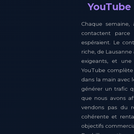
YouTube à
Chaque semaine, à
contactent parce 
espéraient. Le con
riche, de Lausanne à
exigeants, et une
YouTube complète p
dans la main avec 
générer un trafic q
que nous avons aff
vendons pas du rê
cohérente et rent
objectifs commercia