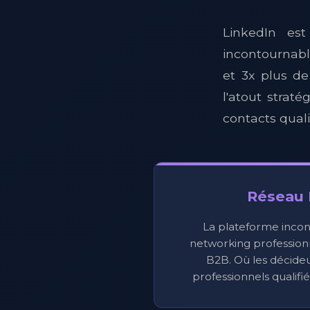
LinkedIn es
incontournab
et 3x plus d
l'atout strat
contacts quali
Réseau 
La plateforme incon
networking professionn
B2B. Où les décideu
professionnels qualifi