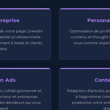
reprise
Persona
 de votre page LinkedIn
Optimisation de profil
bilité professionnelle.
contenu et thought l
mant à leads et clients
vous comme expert
iels.
In Ads
Cont
 InMail sponsorisé et
Rédaction d'articles, p
ecteur et entreprise.
à l'algorithme Lin
es décideurs qui vous
positionne votre e
sent.
d'o