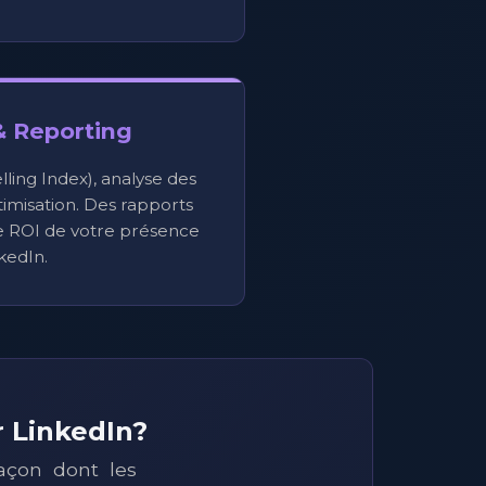
& Reporting
elling Index), analyse des
imisation. Des rapports
le ROI de votre présence
kedIn.
r LinkedIn?
açon dont les