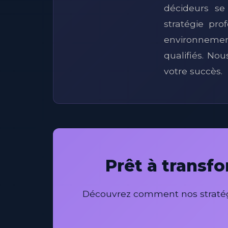
décideurs se
stratégie pro
environnemen
qualifiés. N
votre succès.
Prêt à transf
Découvrez comment nos stratégi