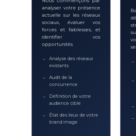
Nous commençons par
analyser votre présence
Ba
actuelle sur les réseaux
d
sociaux, évaluer vos
st
forces et faiblesses, et
su
identifier vos
vo
opportunités.
se
Analyse des réseaux
existants
Audit de la
concurrence
Définition de votre
audience cible
État des lieux de votre
brand image