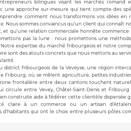
trepreneurs bilingues visant les marchés romand 
ec une approche sur-mesure qui tient compte des spécif
mprendre comment nous transformons vos idées en 
. Nous sommes convaincus qu'un client qui connaît not
oix, et qu'une relation commerciale honnête commence p
omettons pas la lune : nous promettons une méthode
. Notre expertise du marché fribourgeois et notre com
oire sont des atouts concrets que nous mettons au servic
arité.
 district fribourgeois de la Veveyse, une région interca
Fribourg, où se mêlent agriculture, petites industries e
 zone frontalière entre deux cantons touchent nature
ui circule entre Vevey, Châtel-Saint-Denis et Fribour
en construite aide à fédérer cette clientèle dispersée
té claire à un commerce ou un artisan d'Attale
 d'habitants qui ont le choix entre plusieurs pôles co