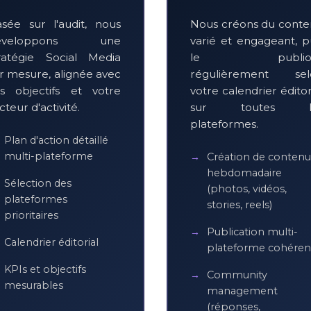
sée sur l'audit, nous
Nous créons du cont
éveloppons une
varié et engageant, p
ratégie Social Media
le publio
r mesure, alignée avec
régulièrement sel
s objectifs et votre
votre calendrier éditor
cteur d'activité.
sur toutes l
plateformes.
Plan d'action détaillé
multi-plateforme
Création de contenu
hebdomadaire
Sélection des
(photos, vidéos,
plateformes
stories, reels)
prioritaires
Publication multi-
Calendrier éditorial
plateforme cohéren
KPIs et objectifs
Community
mesurables
management
(réponses,