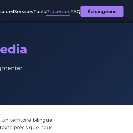
ccueil
Services
Tarifs
Processus
FAQ
Échangeons
Media
gmenter
 un territoire bilingue
texte précis que nous