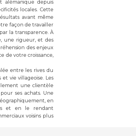
et alémanique depuis
icités locales. Cette
résultats avant même
re façon de travailler
ar la transparence. À
, une rigueur, et des
préhension des enjeux
e de votre croissance,
lée entre les rives du
t vie villageoise. Les
llement une clientèle
g pour ses achats. Une
 géographiquement, en
ns et en le rendant
mmerciaux voisins plus