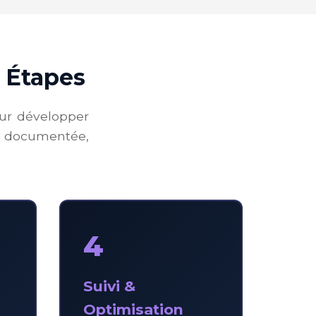
 Étapes
our développer
t documentée,
4
Suivi &
Optimisation