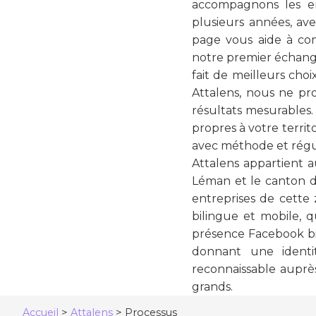
accompagnons les en
plusieurs années, av
page vous aide à co
notre premier échange
fait de meilleurs ch
Attalens, nous ne pr
résultats mesurables
propres à votre territ
avec méthode et régul
Attalens appartient au
Léman et le canton de 
entreprises de cette
bilingue et mobile, q
présence Facebook bi
donnant une identi
reconnaissable auprès
grands.
Accueil
>
Attalens
>
Processus