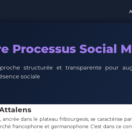
A
e Processus Social 
proche structurée et transparente pour au
résence sociale
Attalens
 ancrée dans le plateau fribourgeois, se caractérise par
rché francophone et germanophone. C'est dans ce con