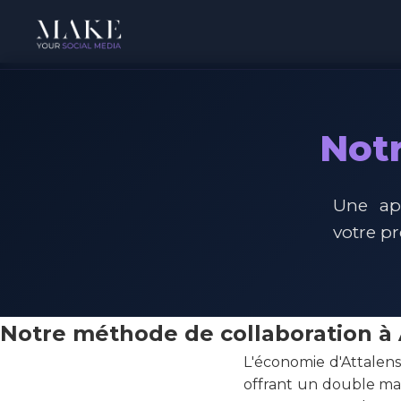
Notr
Une ap
votre p
Notre méthode de collaboration à 
L'économie d'Attalens,
offrant un double ma