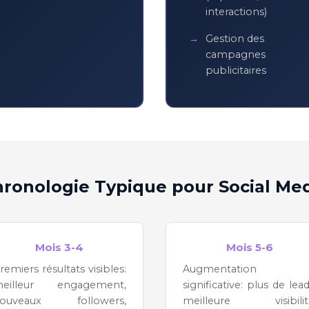
interactions)
Gestion des
campagnes
publicitaires
ronologie Typique pour Social Me
Mois 3-4
Mois 5-6
remiers résultats visibles:
Augmentation
eilleur engagement,
significative: plus de lead
ouveaux followers,
meilleure visibilit