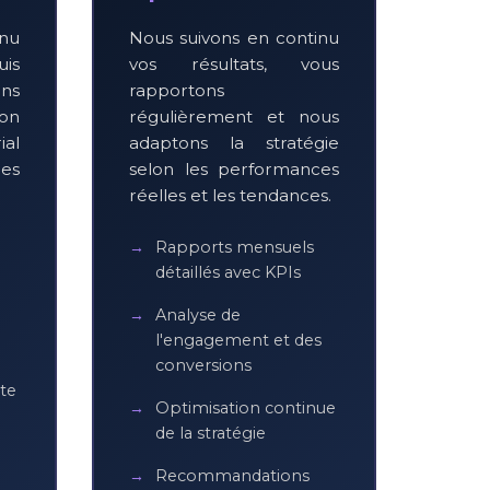
enu
Nous suivons en continu
uis
vos résultats, vous
ns
rapportons
on
régulièrement et nous
ial
adaptons la stratégie
es
selon les performances
réelles et les tendances.
Rapports mensuels
détaillés avec KPIs
Analyse de
l'engagement et des
conversions
te
Optimisation continue
de la stratégie
Recommandations