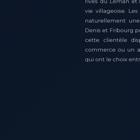
rives du Léman et l
vie villageoise. L
naturellement une 
Denis et Fribourg p
cette clientèle d
commerce ou un art
qui ont le choix en