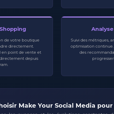
 Shopping
Analyse
on de votre boutique
Suivi des métriques, a
dre directement.
optimisation continue.
 en point de vente et
des recommandat
directement depuis
progresser
ram.
hoisir Make Your Social Media pour