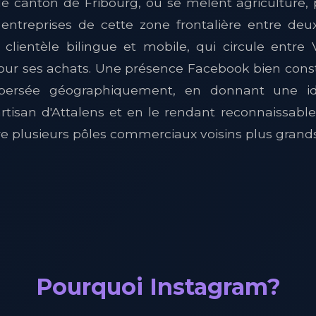
e canton de Fribourg, où se mêlent agriculture, p
es entreprises de cette zone frontalière entre de
clientèle bilingue et mobile, qui circule entre V
our ses achats. Une présence Facebook bien const
ispersée géographiquement, en donnant une id
isan d'Attalens et en le rendant reconnaissable
tre plusieurs pôles commerciaux voisins plus grands
Pourquoi Instagram?