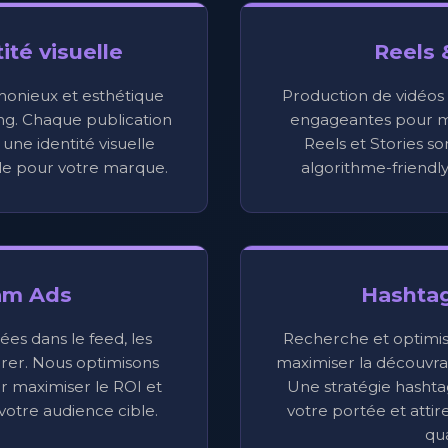
ité visuelle
Reels 
monieux et esthétique
Production de vidéos c
ng. Chaque publication
engageantes pour ma
une identité visuelle
Reels et Stories so
e pour votre marque.
algorithme-friendl
am Ads
Hashtag
s dans le feed, les
Recherche et optimis
lorer. Nous optimisons
maximiser la découvrab
maximiser le ROI et
Une stratégie hashta
otre audience cible.
votre portée et atti
qua