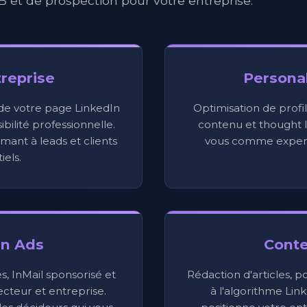
B et de prospection pour votre entreprise.
reprise
Persona
 de votre page LinkedIn
Optimisation de profil
bilité professionnelle.
contenu et thought l
mant à leads et clients
vous comme expert
iels.
In Ads
Cont
 InMail sponsorisé et
Rédaction d'articles, p
ecteur et entreprise.
à l'algorithme Lin