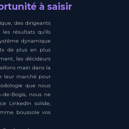
tunité à saisir
que, des dirigeants
es résultats qu'ils
osystème dynamique
nts de plus en plus
ment, les décideurs
aillons main dans la
ur leur marché pour
thodologie que nous
s-de-Bogis, nous ne
e LinkedIn solide,
comme boussole vos