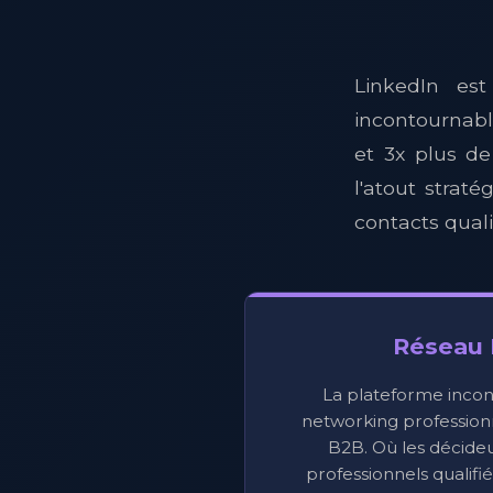
LinkedIn es
incontournab
et 3x plus d
l'atout strat
contacts quali
Réseau 
La plateforme incon
networking professionn
B2B. Où les décideu
professionnels qualifi