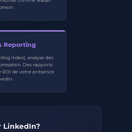
ntreprise comme leader
pinion.
& Reporting
elling Index), analyse des
imisation. Des rapports
le ROI de votre présence
kedIn.
r LinkedIn?