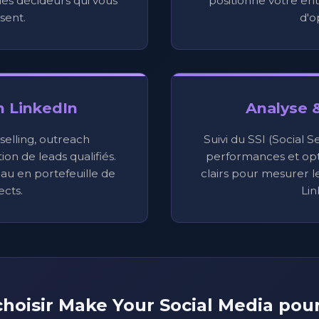
es décideurs qui vous
positionne votre e
sent.
d'o
n LinkedIn
Analyse 
 selling, outreach
Suivi du SSI (Social S
on de leads qualifiés.
performances et opt
au en portefeuille de
clairs pour mesurer 
cts.
Lin
hoisir Make Your Social Media pou