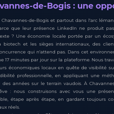
vannes-de-Bogis : une oppor
Chavannes-de-Bogis et partout dans l'arc lémani
rce que leur présence LinkedIn ne produit pas l
ntexte ? Une économie locale portée par un éc
la biotech et les sièges internationaux, des clie
concurrence qui n'attend pas. Dans cet environne
17 minutes par jour sur la plateforme. Nous trav
urs économiques locaux en quête de visibilité s
édibilité professionnelle, en appliquant une mé
il des années sur le terrain vaudois. À Chavanne
ve : nous construisons avec vous une présenc
able, étape après étape, en gardant toujours 
ux réels.