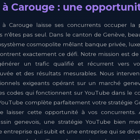
à Carouge : une opportunité
se à Carouge laisse ses concurrents occuper la
us n'êtes pas seul. Dans le canton de Genève, be
osystème cosmopolite mêlant banque privée, luxe 
contrent exactement ce défi. Notre mission est 
nérer un trafic qualifié et récurrent vers vo
vée et des résultats mesurables. Nous interve
ionnels exigeants opérant sur un marché genev
es codes qui fonctionnent sur YouTube dans le co
 YouTube complète parfaitement votre stratégie Goo
 laisser cette opportunité à vos concurrent
assin genevois, une stratégie YouTube bien me
e entreprise qui subit et une entreprise qui se dév