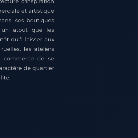
cture d'inspiration
rciale et artistique
sans, ses boutiques
t un atout que les
utôt qu'à laisser aux
elles, les ateliers
un commerce de se
aractère de quartier
ité.