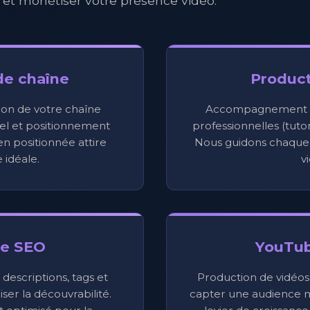
 et monétiser votre présence vidéo.
de chaîne
Product
ion de votre chaîne
Accompagnement à 
el et positionnement
professionnelles (tutor
n positionnée attire
Nous guidons chaque 
 idéale.
v
e SEO
YouTub
 descriptions, tags et
Production de vidéos
er la découvrabilité.
capter une audience m