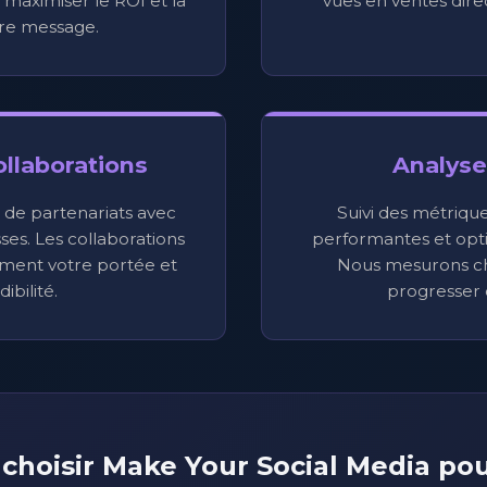
aximiser le ROI et la
vues en ventes dire
re message.
ollaborations
Analyse 
n de partenariats avec
Suivi des métrique
ses. Les collaborations
performantes et optim
ement votre portée et
Nous mesurons c
ibilité.
progresser
choisir Make Your Social Media po