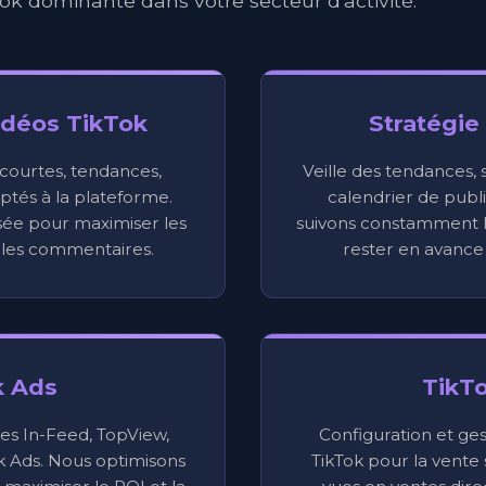
ok dominante dans votre secteur d'activité.
idéos TikTok
Stratégie
courtes, tendances,
Veille des tendances, 
aptés à la plateforme.
calendrier de publ
sée pour maximiser les
suivons constamment l
t les commentaires.
rester en avance
k Ads
TikT
es In-Feed, TopView,
Configuration et ge
k Ads. Nous optimisons
TikTok pour la vente 