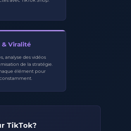
ctes avec TikTok Shop.
& Viralité
s, analyse des vidéos
isation de la stratégie.
haque élément pour
 constamment.
ur TikTok?