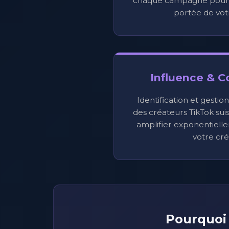
chaque campagne pour m
portée de vot
Influence & C
Identification et gestio
des créateurs TikTok suis
amplifier exponentiell
votre créd
Pourquoi 