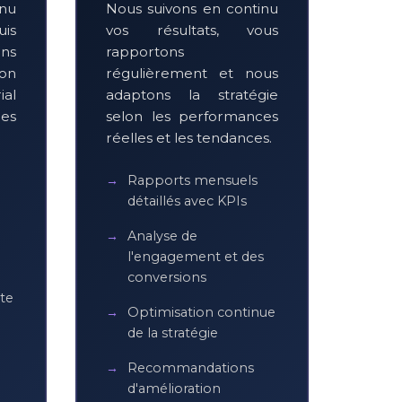
enu
Nous suivons en continu
uis
vos résultats, vous
ns
rapportons
on
régulièrement et nous
ial
adaptons la stratégie
es
selon les performances
réelles et les tendances.
Rapports mensuels
détaillés avec KPIs
Analyse de
l'engagement et des
conversions
te
Optimisation continue
de la stratégie
Recommandations
d'amélioration