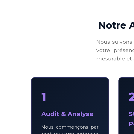
Notre 
Nous suivons 
votre présen
mesurable et 
1
Audit & Analyse
S
P
Nous commençons par