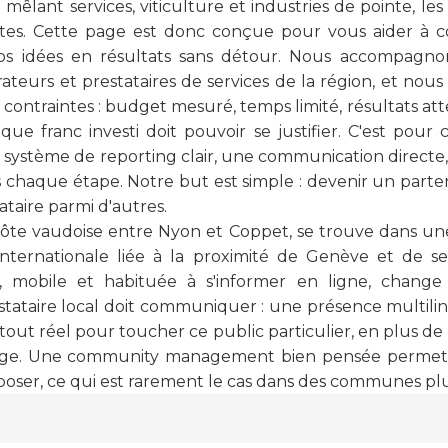
mêlant services, viticulture et industries de pointe, le
ètes. Cette page est donc conçue pour vous aider 
os idées en résultats sans détour. Nous accompagnon
teurs et prestataires de services de la région, et nous 
 contraintes : budget mesuré, temps limité, résultats at
e franc investi doit pouvoir se justifier. C'est pour
 système de reporting clair, une communication direct
chaque étape. Notre but est simple : devenir un parte
ataire parmi d'autres.
 Côte vaudoise entre Nyon et Coppet, se trouve dans u
nternationale liée à la proximité de Genève et de ses
e, mobile et habituée à s'informer en ligne, chang
ataire local doit communiquer : une présence multili
out réel pour toucher ce public particulier, en plus de l
llage. Une community management bien pensée permet
pposer, ce qui est rarement le cas dans des communes p