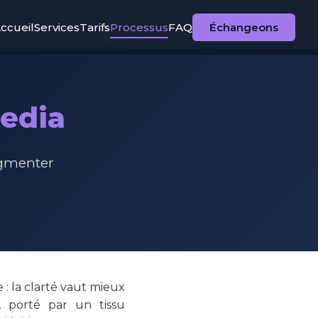
ccueil
Services
Tarifs
Processus
FAQ
Échangeons
Media
gmenter
 : la clarté vaut mieux
 porté par un tissu