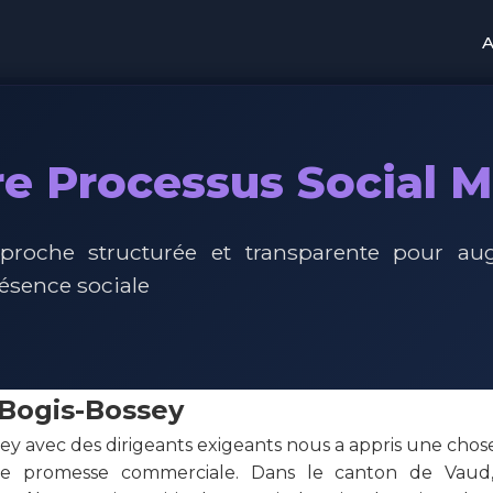
A
e Processus Social 
proche structurée et transparente pour au
résence sociale
 Bogis-Bossey
sey avec des dirigeants exigeants nous a appris une chose
le promesse commerciale. Dans le canton de Vaud,