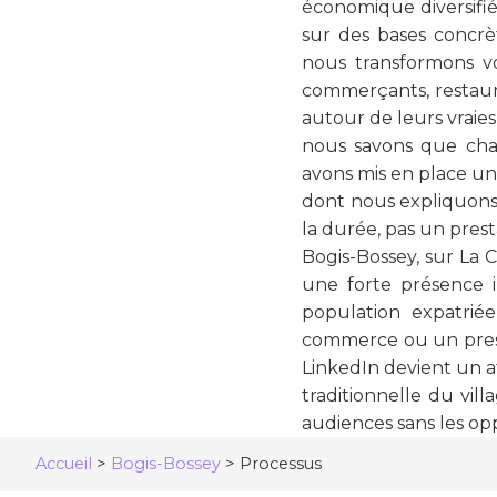
économique diversifié 
sur des bases concr
nous transformons v
commerçants, restaura
autour de leurs vraies
nous savons que chaqu
avons mis en place un
dont nous expliquons 
la durée, pas un prest
Bogis-Bossey, sur La
une forte présence i
population expatrié
commerce ou un prest
LinkedIn devient un at
traditionnelle du vi
audiences sans les o
Accueil
>
Bogis-Bossey
>
Processus