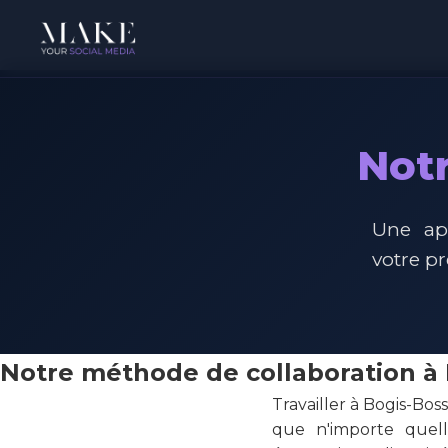
Notr
Une ap
votre p
Notre méthode de collaboration à
Travailler à Bogis-Bos
que n'importe quel