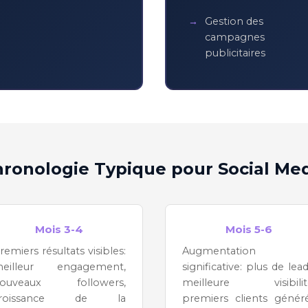
Gestion des
campagnes
publicitaires
ronologie Typique pour Social Me
Mois 3-4
Mois 5-6
remiers résultats visibles:
Augmentation
eilleur engagement,
significative: plus de lead
ouveaux followers,
meilleure visibilit
croissance de la
premiers clients génér