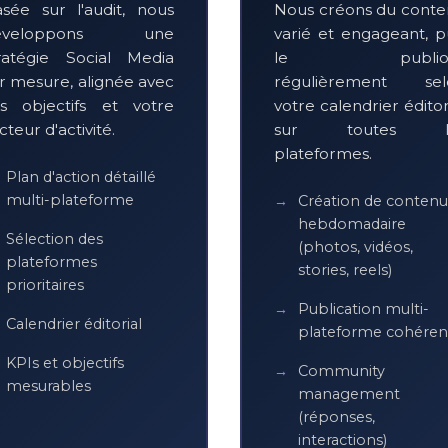
sée sur l'audit, nous
Nous créons du cont
éveloppons une
varié et engageant, p
ratégie Social Media
le publio
r mesure, alignée avec
régulièrement sel
s objectifs et votre
votre calendrier éditor
cteur d'activité.
sur toutes l
plateformes.
Plan d'action détaillé
multi-plateforme
Création de contenu
hebdomadaire
Sélection des
(photos, vidéos,
plateformes
stories, reels)
prioritaires
Publication multi-
Calendrier éditorial
plateforme cohéren
KPIs et objectifs
Community
mesurables
management
(réponses,
interactions)