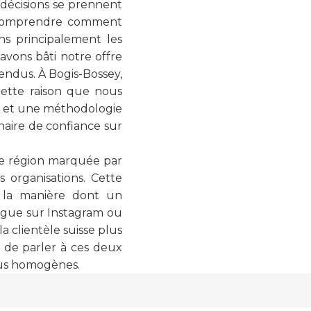
s décisions se prennent
à comprendre comment
s principalement les
avons bâti notre offre
tendus. À Bogis-Bossey,
 cette raison que nous
e, et une méthodologie
naire de confiance sur
ne région marquée par
 organisations. Cette
e la manière dont un
ngue sur Instagram ou
a clientèle suisse plus
 de parler à ces deux
lus homogènes.