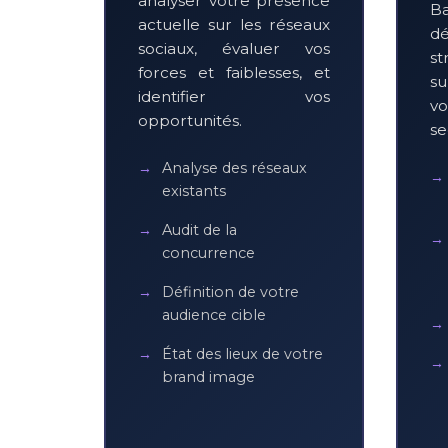
analyser votre présence
Ba
actuelle sur les réseaux
d
sociaux, évaluer vos
st
forces et faiblesses, et
su
identifier vos
vo
opportunités.
se
Analyse des réseaux
existants
Audit de la
concurrence
Définition de votre
audience cible
État des lieux de votre
brand image