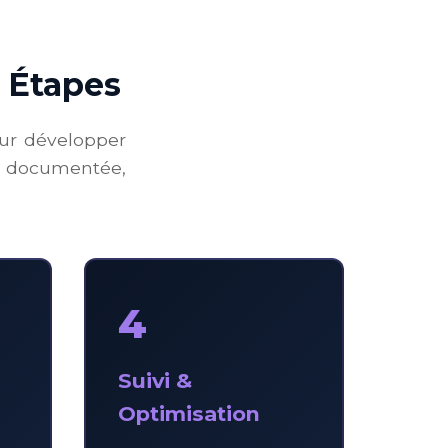
 Étapes
our développer
t documentée,
4
Suivi &
Optimisation