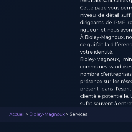
résultats sont celles
Cette page vous perme
niveau de détail suff
dirigeants de PME ro
rigueur, et nous avon
À Bioley-Magnoux, nou
ce qui fait la différe
votre identité.
Bioley-Magnoux, minu
communes vaudoises d
nombre d'entreprises 
présence sur les rése
présent dans l'espri
clientèle potentielle.
suffit souvent à entre
Accueil
>
Bioley-Magnoux
>
Services