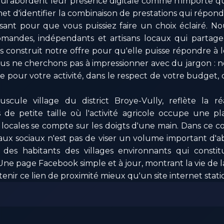
 qui abordent leur présence digitale comme n'importe qu
t d'identifier la combinaison de prestations qui répond
isant pour que vous puissiez faire un choix éclairé. Nou
mandes, indépendants et artisans locaux qui partag
s construit notre offre pour qu'elle puisse répondre à l
s ne cherchons pas à impressionner avec du jargon : n
nce pour votre activité, dans le respect de votre budget
scule village du district Broye-Vully, reflète la 
e petite taille où l'activité agricole occupe une pl
locales se compte sur les doigts d'une main. Dans ce co
aux sociaux n'est pas de viser un volume important d'a
t des habitants des villages environnants qui constitu
 Une page Facebook simple et à jour, montrant la vie de la
tenir ce lien de proximité mieux qu'un site internet stati