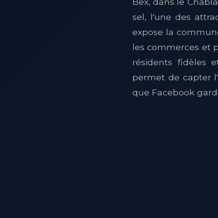
Bex, dans le Chabla
sel, l'une des attra
expose la commune à
les commerces et pre
résidents fidèles
permet de capter l'
que Facebook garde 