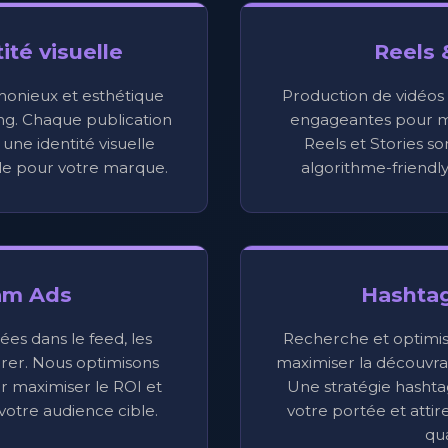
ité visuelle
Reels 
monieux et esthétique
Production de vidéos c
ng. Chaque publication
engageantes pour ma
une identité visuelle
Reels et Stories so
e pour votre marque.
algorithme-friendl
am Ads
Hashtag
s dans le feed, les
Recherche et optimis
lorer. Nous optimisons
maximiser la découvrab
maximiser le ROI et
Une stratégie hashta
otre audience cible.
votre portée et atti
qua