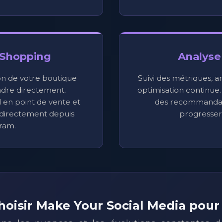
 Shopping
Analyse
on de votre boutique
Suivi des métriques, a
dre directement.
optimisation continue.
 en point de vente et
des recommandat
directement depuis
progresser
ram.
hoisir Make Your Social Media pour