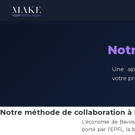
Notr
Une ap
votre p
Notre méthode de collaboration à 
L'économie de Bavois
porté par l'EPFL, la 