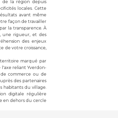
s de la région depuis
icités locales. Cette
résultats avant même
re façon de travailler
ar la transparence. À
 une rigueur, et des
réhension des enjeux
e de votre croissance,
territoire marqué par
e l'axe reliant Yverdon-
nat, de commerce ou de
auprès des partenaires
 habitants du village.
n digitale régulière
le en dehors du cercle