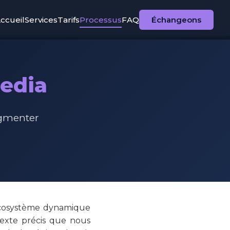
ccueil
Services
Tarifs
Processus
FAQ
Échangeons
Media
gmenter
 écosystème dynamique
ntexte précis que nous