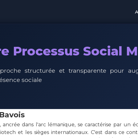
A
e Processus Social 
proche structurée et transparente pour au
résence sociale
Bavois
, ancrée dans l'arc lémanique, se caractérise par un
biotech et les sièges internationaux. C'est dans ce co