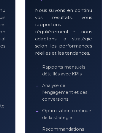
enu
Nous suivons en continu
uis
vos résultats, vous
ns
rapportons
on
régulièrement et nous
ial
adaptons la stratégie
es
selon les performances
réelles et les tendances.
Rapports mensuels
détaillés avec KPIs
Analyse de
l'engagement et des
conversions
te
Optimisation continue
de la stratégie
Recommandations