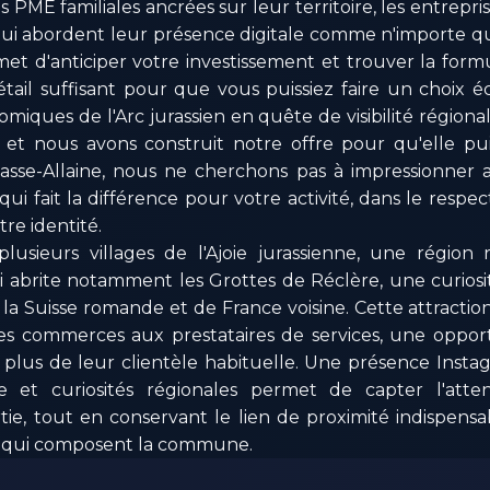
 PME familiales ancrées sur leur territoire, les entrepr
 qui abordent leur présence digitale comme n'importe qu
t d'anticiper votre investissement et trouver la form
ail suffisant pour que vous puissiez faire un choix écl
miques de l'Arc jurassien en quête de visibilité régiona
 et nous avons construit notre offre pour qu'elle pu
Basse-Allaine, nous ne cherchons pas à impressionner 
qui fait la différence pour votre activité, dans le resp
re identité.
plusieurs villages de l'Ajoie jurassienne, une région
ui abrite notamment les Grottes de Réclère, une curiosit
 la Suisse romande et de France voisine. Cette attractio
 des commerces aux prestataires de services, une oppo
 plus de leur clientèle habituelle. Une présence Inst
ise et curiosités régionales permet de capter l'atte
tie, tout en conservant le lien de proximité indispensa
es qui composent la commune.