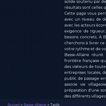
solide soutenu par des
résultats sont celles
Cette page vous perme
avec un niveau de dét
avec les acteurs écono
exigence de rigueur,
besoins concrets. À 
cherchons à livrer ce 
votre rythme et de vot
Basse-Allaine réunit 
frontière française q
des visiteurs de toute
entreprises locales,
public de passage en
associe vie villageo
préparation d'une sor
des différents villag
Accueil
>
Basse-Allaine
>
Tarifs