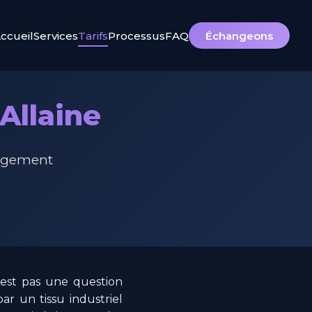
ccueil
Services
Tarifs
Processus
FAQ
Échangeons
Allaine
gagement
n'est pas une question
r un tissu industriel