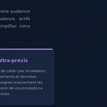
votre audience
ateurs actifs
plifier votre
ltra-précis
 cibler par localisation,
rtements et données
teignez exactement les
soin de vos produits ou
vices.