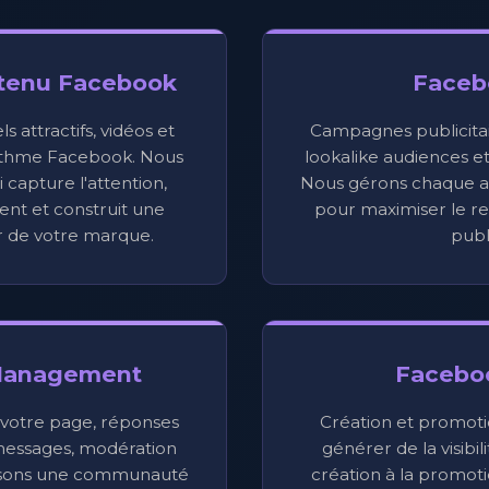
ntenu Facebook
Faceb
s attractifs, vidéos et
Campagnes publicitair
orithme Facebook. Nous
lookalike audiences e
capture l'attention,
Nous gérons chaque 
nt et construit une
pour maximiser le re
de votre marque.
publi
Management
Facebo
 votre page, réponses
Création et promot
essages, modération
générer de la visibil
uisons une communauté
création à la promoti