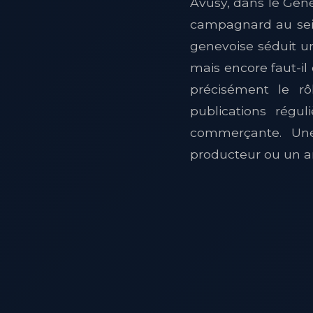
Avusy, dans le Gene
campagnard au sein
genevoise séduit un
mais encore faut-il
précisément le rô
publications régul
commerçante. Une
producteur ou un ar