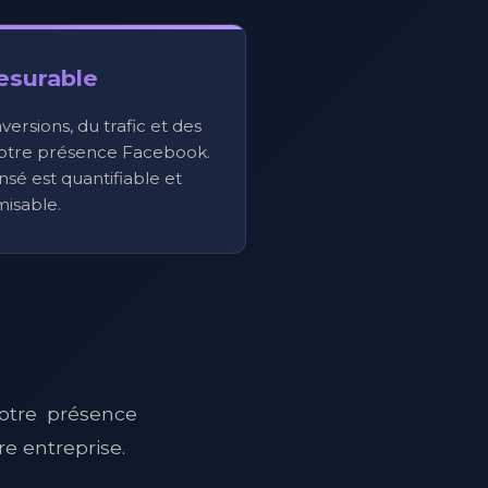
esurable
ersions, du trafic et des
votre présence Facebook.
é est quantifiable et
misable.
otre présence
e entreprise.