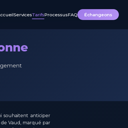
ccueil
Services
Tarifs
Processus
FAQ
Échangeons
bonne
gagement
 souhaitent anticiper
on de Vaud, marqué par