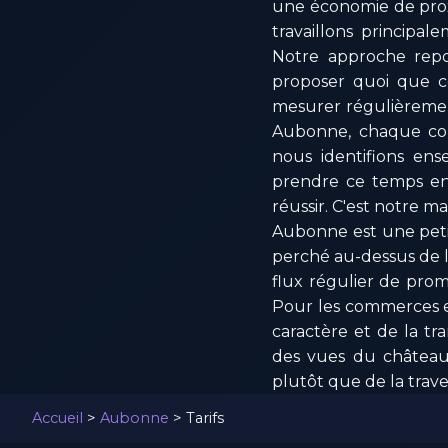
une économie de proxi
travaillons principal
Notre approche repos
proposer quoi que ce
mesurer régulièremen
Aubonne, chaque col
nous identifions en
prendre ce temps en
réussir. C'est notre m
Aubonne est une petit
perché au-dessus de la
flux régulier de prome
Pour les commerces et
caractère et de la t
des vues du château 
plutôt que de la trav
Accueil
>
Aubonne
>
Tarifs