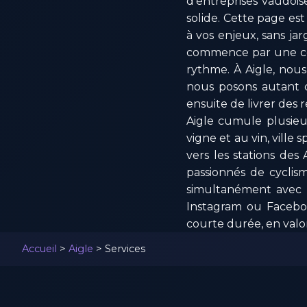
d'entreprises vaudois
solide. Cette page es
à vos enjeux, sans j
commence par une com
rythme. À Aigle, nou
nous posons autant 
ensuite de livrer des 
Aigle cumule plusieur
vigne et au vin, ville 
vers les stations des
passionnés de cyclis
simultanément avec 
Instagram ou Facebook
courte durée, en valori
Accueil
>
Aigle
>
Services