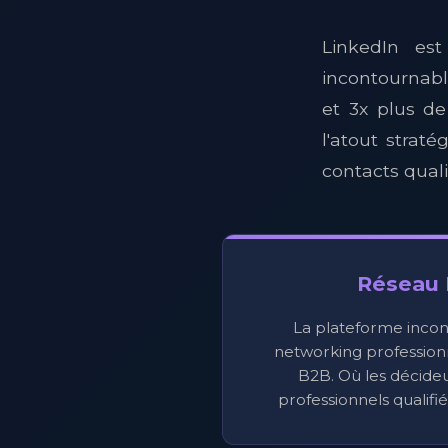
LinkedIn es
incontournab
et 3x plus d
l'atout strat
contacts quali
Réseau 
La plateforme incon
networking professionn
B2B. Où les décideu
professionnels qualifi