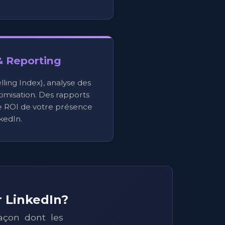
& Reporting
elling Index), analyse des
imisation. Des rapports
le ROI de votre présence
kedIn.
r LinkedIn?
açon dont les