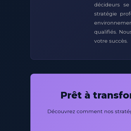
décideurs se
stratégie pro
environnemen
qualifiés. N
votre succès.
Prêt à transf
Découvrez comment nos stratégi