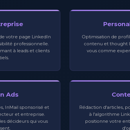
reprise
Persona
 de votre page LinkedIn
Optimisation de profil
bilité professionnelle.
contenu et thought l
mant à leads et clients
vous comme expert
iels.
In Ads
Cont
 InMail sponsorisé et
Rédaction d'articles, p
ecteur et entreprise.
à l'algorithme Lin
es décideurs qui vous
positionne votre e
sent.
d'o