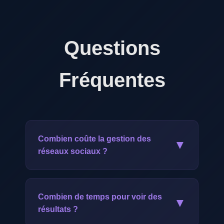
Questions
Fréquentes
Combien coûte la gestion des
▼
réseaux sociaux ?
Notre offre commence à CHF 249.-/mois.
Elle comprend la gestion complète de
Combien de temps pour voir des
▼
vos réseaux sociaux : stratégie, création
résultats ?
de contenu, publication, community