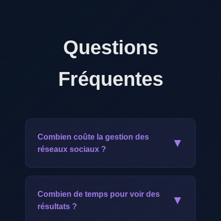
Questions
Fréquentes
Combien coûte la gestion des
▼
réseaux sociaux ?
Notre offre commence à CHF 249.-/mois.
Elle comprend la gestion complète de
Combien de temps pour voir des
▼
vos réseaux sociaux : stratégie, création
résultats ?
de contenu, publication, community